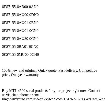
6ES7155-6AA01-0BN0
6ES7155-6AR00-0AN0
6ES7155-6AU00-0DN0
6ES7155-6AU01-0BN0
6ES7155-6AU01-0CN0
6ES7155-6AU30-0CN0
6ES7155-6BA01-0CN0
6ES7155-6MU00-0CN0
100% new and original. Quick quote. Fast delivery. Competitive
price. One year warranty.
Buy MTL 4500 serial products for your project right now. Contact
us via chat, phone or email.
lisa@whxyauto.com,lisa@hkxytech.com,13476275736(WeChat,Wha