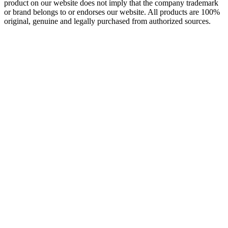
HKXYTECH is not an authorized reseller, agent or affiliate of any
brand or manufacturer. All trademarks, brand names and logos
whose products are sold on the website are used for identification
purposes only and are registered trademarks of their respective
owners, all rights reserved. The use of a trademark, brand name or
product on our website does not imply that the company trademark
or brand belongs to or endorses our website. All products are 100%
original, genuine and legally purchased from authorized sources.