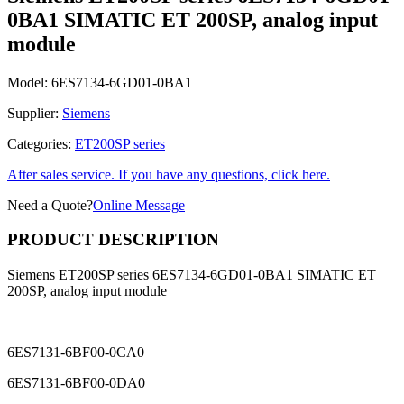
Siemens ET200SP series 6ES7134-6GD01-
0BA1 SIMATIC ET 200SP, analog input
module
Model:
6ES7134-6GD01-0BA1
Supplier:
Siemens
Categories:
ET200SP series
After sales service. If you have any questions, click here.
Need a Quote?
Online Message
PRODUCT DESCRIPTION
Siemens ET200SP series 6ES7134-6GD01-0BA1 SIMATIC ET
200SP, analog input module
6ES7131-6BF00-0CA0
6ES7131-6BF00-0DA0