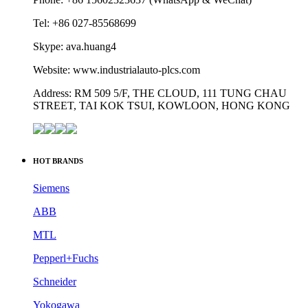
HONGKONG XIEYUAN TECH CO., LIMITED
Email:
ava.wong@hkxytech.com
Phone: +86 15602323637 (WhatsApp & WeChat)
Tel: +86 027-85568699
Skype: ava.huang4
Website: www.industrialauto-plcs.com
Address: RM 509 5/F, THE CLOUD, 111 TUNG CHAU
STREET, TAI KOK TSUI, KOWLOON, HONG KONG
HOT BRANDS
Siemens
ABB
MTL